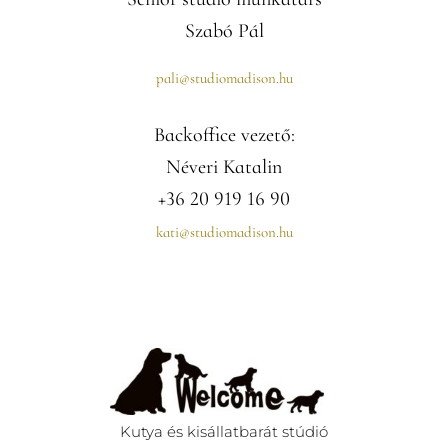
Szabó Pál
pali@studiomadison.hu
Backoffice vezető:
Néveri Katalin
+36 20 919 16 90
kati@studiomadison.hu
Kutya és kisállatbarát stúdió