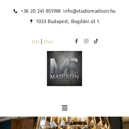
+36 20 241 8519
info@studiomadison.hu
1033 Budapest, Bogdáni út 1.
|
HU
ENG