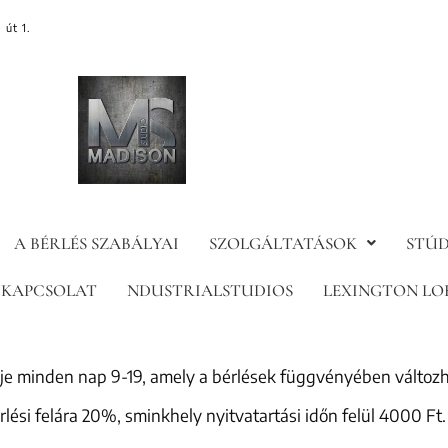
 út 1.
A BÉRLÉS SZABÁLYAI
SZOLGÁLTATÁSOK
STÚD
KAPCSOLAT
NDUSTRIALSTUDIOS
LEXINGTON LO
eje minden nap 9-19, amely a bérlések függvényében változh
érlési felára 20%, sminkhely nyitvatartási időn felül 4000 Ft.