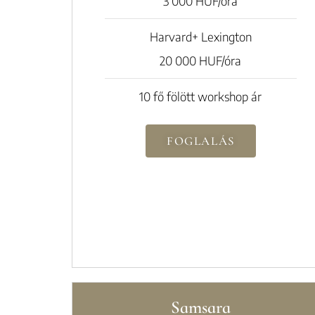
3 000 HUF/óra
Harvard+ Lexington
20 000 HUF/óra
10 fő fölött workshop ár
FOGLALÁS
Samsara