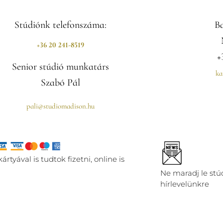
Stúdiónk telefonszáma:
Ba
+36
20 241-8519
+
Senior stúdió munkatárs
ka
Szabó Pál
pali@studiomadison.hu
rtyával is tudtok fizetni, online is
Ne maradj le stúdi
hírlevelünkre