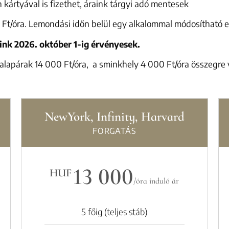
kártyával is fizethet, áraink tárgyi adó mentesek
0 Ft/óra. Lemondási időn belül egy alkalommal módosítható 
ink 2026. október 1-ig érvényesek.
 alapárak 14 000 Ft/óra, a sminkhely 4 000 Ft/óra összegre v
NewYork, Infinity, Harvard
FORGATÁS
13 000
HUF
/óra induló ár
5 főig (teljes stáb)