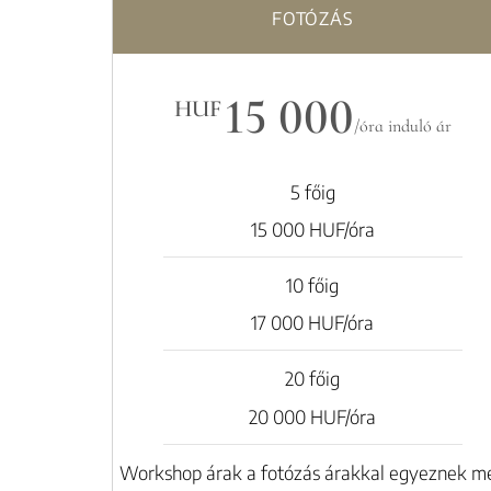
FOTÓZÁS
15 000
HUF
/óra induló ár
5 főig
15 000 HUF/óra
10 főig
17 000 HUF/óra
20 főig
20 000 HUF/óra
Workshop árak a fotózás árakkal egyeznek m