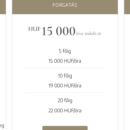
FORGATÁS
15 000
HUF
/óra induló ár
5 főig
15 000 HUF/óra
10 főig
19 000 HUF/óra
20 főig
22 000 HUF/óra
eg