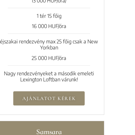
13 000 HUF/óra/
1 tér 15 főig
16 000 HUF/óra
éjszakai rendezvény max 25 főig csak a New
Yorkban
25 000 HUF/óra
Nagy rendezvényeket a második emeleti
Lexington Loftban várunk!
AJÁNLATOT KÉREK
Samsara