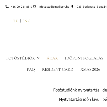
+36 20 241 8519
info@studiomadison.hu
1033 Budapest, Bogdáni
HU
|
ENG
FOTÓSTÚDIÓK
ÁRAK
IDŐPONTFOGLALÁS
FAQ
RESIDENT CARD
XMAS 2026
Fotóstúdiónk nyitvatartási id
Nyitvatartási időn kívüli b