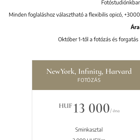
Fotóstudiónkban 
Minden foglaláshoz választható a flexibilis opicó, +300
Ára
Október 1-től a fotózás és forgatás
NewYork, Infinity, Harvard
FOTÓZÁS
13 000
HUF
/ óra
Sminkasztal