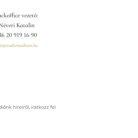
ckoffice vezető:
Néveri Katalin
36 20 919 16 90
ti@studiomadison.hu
ónk híreiről, iratkozz fel