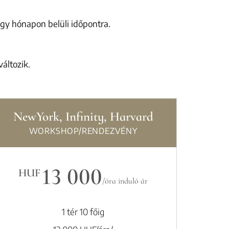
egy hónapon belüli időpontra.
áltozik.
NewYork, Infinity, Harvard
WORKSHOP/RENDEZVÉNY
13 000
HUF
/óra induló ár
1 tér 10 főig