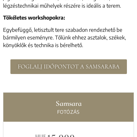
légzéstechnikai műhelyek részére is ideális a terem.
Tökéletes workshopokra:
Egybefüggő, letisztult tere szabadon rendezhető be
bármilyen eseményre. Tőlünk ehhez asztalok, székek,
könyöklők és technika is bérelhető.
FOGLALJ IDŐPONTOT A SAMSARABA
Samsara
FOTÓZÁS
HUF