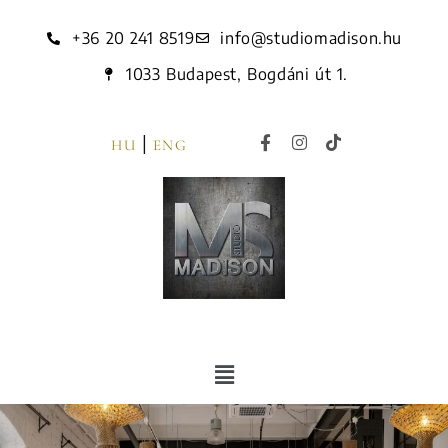
+36 20 241 8519
info@studiomadison.hu
1033 Budapest, Bogdáni út 1.
|
HU
ENG