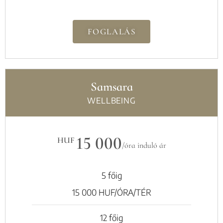
FOGLALÁS
Samsara
WELLBEING
15 000
HUF
/óra induló ár
5 főig
15 000 HUF/ÓRA/TÉR
12 főig