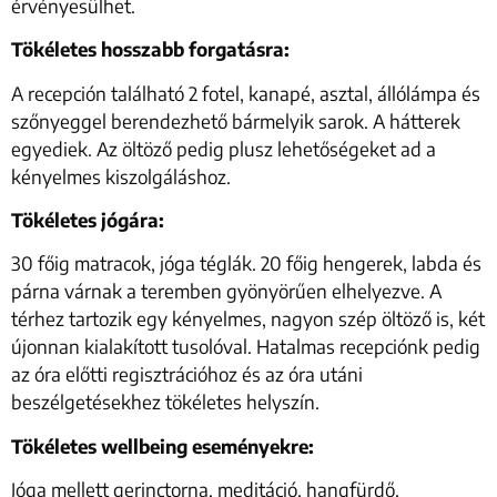
érvényesülhet.
Tökéletes hosszabb forgatásra:
A recepción található 2 fotel, kanapé, asztal, állólámpa és
szőnyeggel berendezhető bármelyik sarok. A hátterek
egyediek. Az öltöző pedig plusz lehetőségeket ad a
kényelmes kiszolgáláshoz.
Tökéletes jógára:
30 főig matracok, jóga téglák. 20 főig hengerek, labda és
párna várnak a teremben gyönyörűen elhelyezve. A
térhez tartozik egy kényelmes, nagyon szép öltöző is, két
újonnan kialakított tusolóval. Hatalmas recepciónk pedig
az óra előtti regisztrációhoz és az óra utáni
beszélgetésekhez tökéletes helyszín.
Tökéletes wellbeing eseményekre:
Jóga mellett gerinctorna, meditáció, hangfürdő,