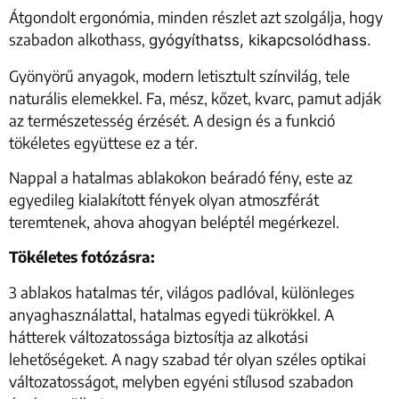
Átgondolt ergonómia, minden részlet azt szolgálja, hogy
szabadon alkothass,
gyógyíthatss,
kikapcsolódhass.
Gyönyörű anyagok, modern letisztult színvilág, tele
naturális elemekkel. Fa, mész, kőzet, kvarc, pamut adják
az természetesség érzését. A design és a funkció
tökéletes együttese ez a tér.
Nappal a hatalmas ablakokon beáradó fény, este az
egyedileg kialakított fények olyan atmoszférát
teremtenek, ahova ahogyan beléptél megérkezel.
Tökéletes fotózásra:
3 ablakos hatalmas tér, világos padlóval, különleges
anyaghasználattal, hatalmas egyedi tükrökkel. A
hátterek változatossága biztosítja az alkotási
lehetőségeket. A nagy szabad tér olyan széles optikai
változatosságot, melyben egyéni stílusod szabadon