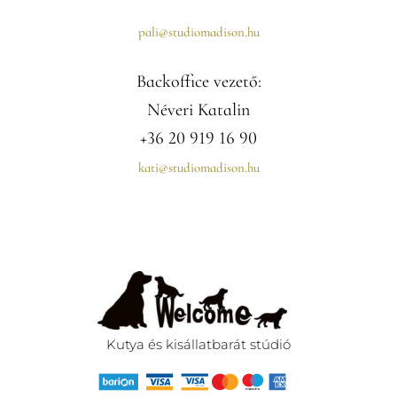
pali@studiomadison.hu
Backoffice vezető:
Néveri Katalin
+36 20 919 16 90
kati@studiomadison.hu
Kutya és kisállatbarát stúdió